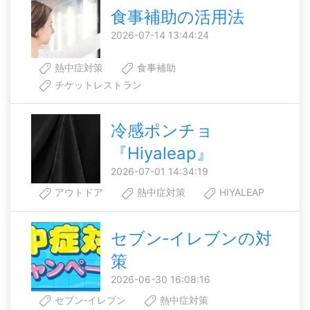
食事補助の活用法
2026-07-14 13:44:24
熱中症対策
食事補助
チケットレストラン
冷感ポンチョ
『Hiyaleap』
2026-07-01 14:34:19
アウトドア
熱中症対策
HIYALEAP
セブン‐イレブンの対
策
2026-06-30 16:08:16
セブン‐イレブン
熱中症対策