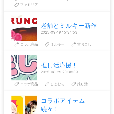
ファミリア
老舗とミルキー新作
2025-09-19 15:34:53
コラボ商品
ミルキー
雷おこし
推し活応援！
2025-08-29 20:38:39
コラボ商品
しまむら
推し活
コラボアイテム
続々！