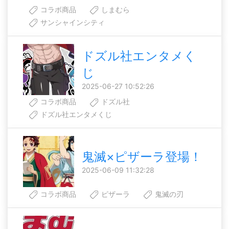
コラボ商品
しまむら
サンシャインシティ
ドズル社エンタメく
じ
2025-06-27 10:52:26
コラボ商品
ドズル社
ドズル社エンタメくじ
鬼滅×ピザーラ登場！
2025-06-09 11:32:28
コラボ商品
ピザーラ
鬼滅の刃