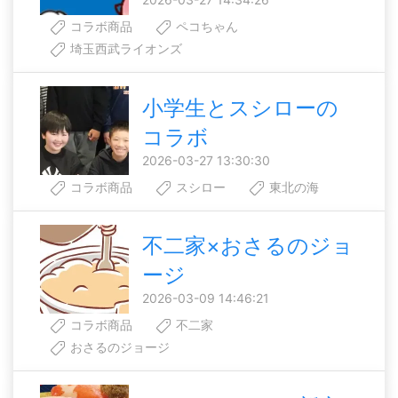
コラボ商品
ペコちゃん
埼玉西武ライオンズ
小学生とスシローの
コラボ
2026-03-27 13:30:30
コラボ商品
スシロー
東北の海
不二家×おさるのジョ
ージ
2026-03-09 14:46:21
コラボ商品
不二家
おさるのジョージ