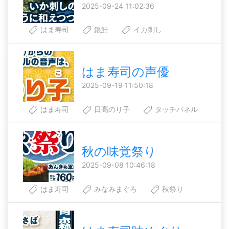
2025-09-24 11:02:36
はま寿司
銀鮭
イカ刺し
はま寿司の声優
2025-09-19 11:50:18
はま寿司
日髙のり子
タッチパネル
秋の味覚祭り
2025-09-08 10:46:18
はま寿司
みなみまぐろ
秋祭り