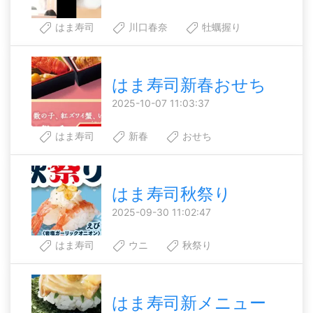
はま寿司
川口春奈
牡蠣握り
はま寿司新春おせち
2025-10-07 11:03:37
はま寿司
新春
おせち
はま寿司秋祭り
2025-09-30 11:02:47
はま寿司
ウニ
秋祭り
はま寿司新メニュー