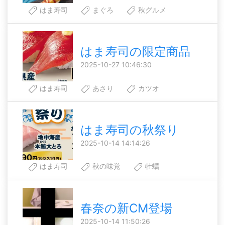
はま寿司
まぐろ
秋グルメ
はま寿司の限定商品
2025-10-27 10:46:30
はま寿司
あさり
カツオ
はま寿司の秋祭り
2025-10-14 14:14:26
はま寿司
秋の味覚
牡蠣
春奈の新CM登場
2025-10-14 11:50:26