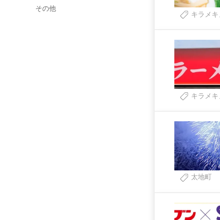
その他
キラメキ
キラメキ
太地町