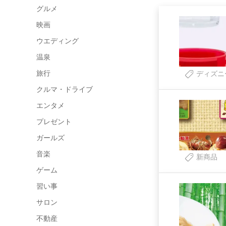
グルメ
映画
ウエディング
温泉
旅行
ディズニ
クルマ・ドライブ
エンタメ
プレゼント
ガールズ
音楽
新商品
ゲーム
習い事
サロン
不動産