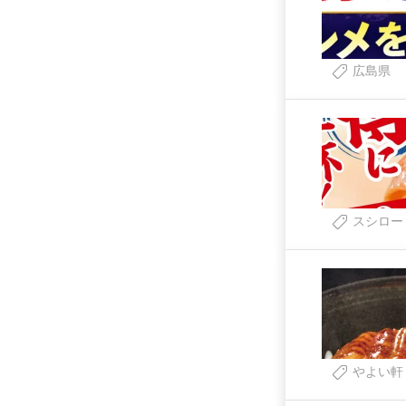
広島県
スシロー
やよい軒