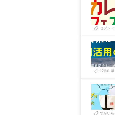
セブン‐
和歌山県
すかいら