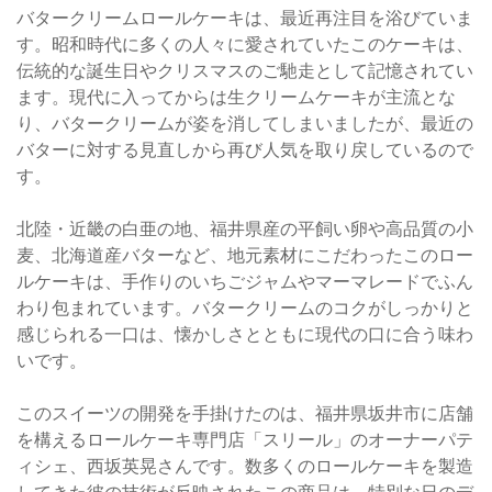
バタークリームロールケーキは、最近再注目を浴びていま
す。昭和時代に多くの人々に愛されていたこのケーキは、
伝統的な誕生日やクリスマスのご馳走として記憶されてい
ます。現代に入ってからは生クリームケーキが主流とな
り、バタークリームが姿を消してしまいましたが、最近の
バターに対する見直しから再び人気を取り戻しているので
す。
北陸・近畿の白亜の地、福井県産の平飼い卵や高品質の小
麦、北海道産バターなど、地元素材にこだわったこのロー
ルケーキは、手作りのいちごジャムやマーマレードでふん
わり包まれています。バタークリームのコクがしっかりと
感じられる一口は、懐かしさとともに現代の口に合う味わ
いです。
このスイーツの開発を手掛けたのは、福井県坂井市に店舗
を構えるロールケーキ専門店「スリール」のオーナーパテ
ィシェ、西坂英晃さんです。数多くのロールケーキを製造
してきた彼の技術が反映されたこの商品は、特別な日のデ