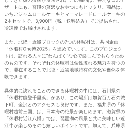
ザートにも、普段の贅沢なおやつにもピッタリ。商品は、
いちごジャムロールケーキとマーマレードロールケーキの
2本セットで、3,900円（税・送料込み）でご提供され、
冷凍便でお届けされます。
また、北陸・近畿ブロックの7つの休暇村は、共同企画
「休暇村One博2025」を進めています。このプロジェク
トは、訪れる人々に“わんぱく”な心で楽しんでもらうため
のものです。それぞれの休暇村は個性溢れる魅力を持つの
で、滞在することで北陸・近畿地域特有の文化や自然を体
験できます。
具体的に訪れることのできる休暇村の中には、石川県の
「休暇村能登千里浜」があり、この場所は加賀百万石の城
下町、金沢とのアクセスも良好です。また、福井県の「休
暇村越前三国」は、日本海の絶景が楽しめます。滋賀県の
「休暇村近江八幡」では、琵琶湖の風景と共に美味しい近
江牛が楽しめるのも嬉しいポイントです。加えて、兵庫県